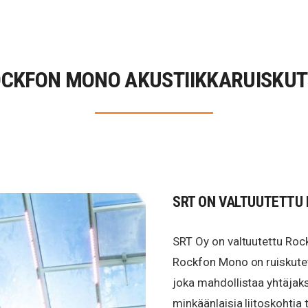
CKFON MONO AKUSTIIKKARUISKU
SRT ON VALTUUTETTU
SRT Oy on valtuutettu Roc
Rockfon Mono on ruiskutet
joka mahdollistaa yhtäja
minkäänlaisia liitoskohtia ta