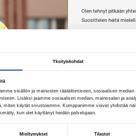
Olen tehnyt pitkään yht
Suosittelen heitä mielell
Ari Tikka, vastaava mest
Lue asiakastarina
Yksityiskohdat
itä
mme sisällön ja mainosten räätälöimiseen, sosiaalisen median
iseen. Lisäksi jaamme sosiaalisen median, mainosalan ja analy
, miten käytät sivustoamme. Kumppanimme voivat yhdistää näitä t
n kerätty, kun olet käyttänyt heidän palvelujaan.
Mieltymykset
Tilastot