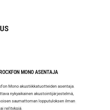
TUS
 ROCKFON MONO ASENTAJA
kfon Mono akustiikkatuotteiden asentaja.
tava nykyaikainen akustointijärjestelmä,
ksoisen saumattoman lopputuloksen ilman
i rei’ityksiä.