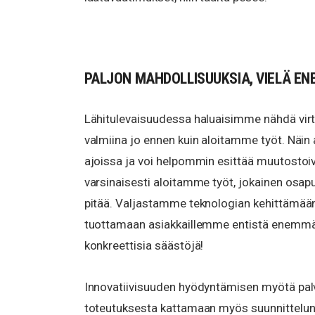
PALJON MAHDOLLISUUKSIA, VIELÄ E
Lähitulevaisuudessa haluaisimme nähdä virt
valmiina jo ennen kuin aloitamme työt. Näin
ajoissa ja voi helpommin esittää muutostoiv
varsinaisesti aloitamme työt, jokainen osapu
pitää. Valjastamme teknologian kehittämää
tuottamaan asiakkaillemme entistä enemmän
konkreettisia säästöjä!
Innovatiivisuuden hyödyntämisen myötä pa
toteutuksesta kattamaan myös suunnittelun 