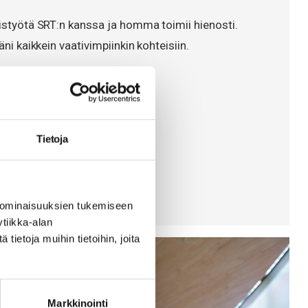
eistyötä SRT:n kanssa ja homma toimii hienosti.
äni kaikkein vaativimpiinkin kohteisiin.
ari, NCC
Tietoja
 ominaisuuksien tukemiseen
tiikka-alan
ietoja muihin tietoihin, joita
Markkinointi