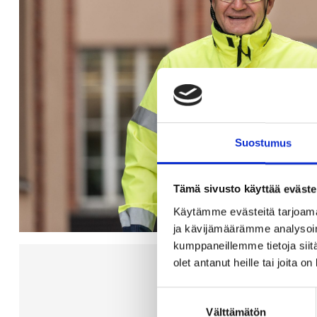
Suostumus
Tämä sivusto käyttää eväste
Käytämme evästeitä tarjoama
ja kävijämäärämme analysoim
kumppaneillemme tietoja siitä
olet antanut heille tai joita o
Suostumuksen
Välttämätön
valinta