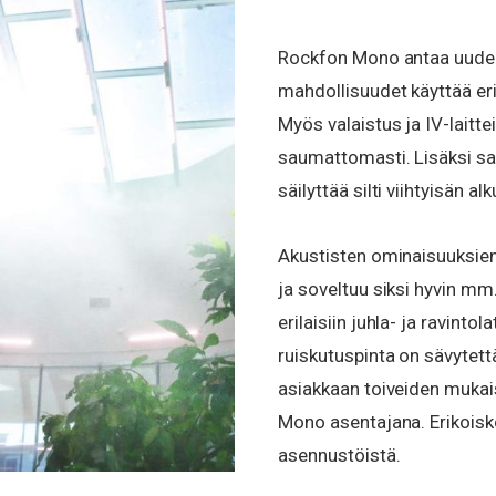
Rockfon Mono antaa uudenl
mahdollisuudet käyttää eri
Myös valaistus ja IV-laitt
saumattomasti. Lisäksi sa
säilyttää silti viihtyisän a
Akustisten ominaisuuksien
ja soveltuu siksi hyvin mm.
erilaisiin juhla- ja ravint
ruiskutuspinta on sävytett
asiakkaan toiveiden mukai
Mono asentajana. Erikoisk
asennustöistä.