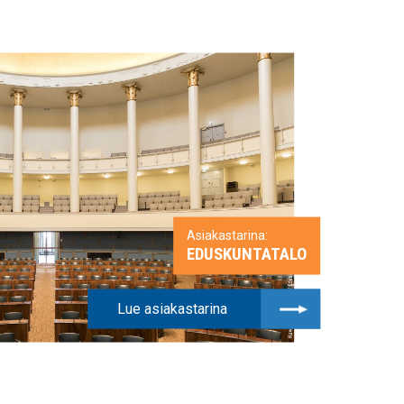
Asiakastarina:
EDUSKUNTATALO
Lue asiakastarina