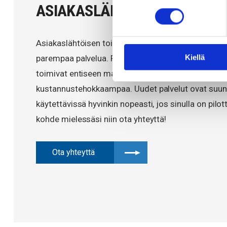
ASIAKASLÄHTÖISYYS EI OLE 
Asiakaslähtöisen toiminnan kehittäminen tarkoitt
Kiellä
parempaa palvelua. Perusrakentaminen, huolto-, yll
toimivat entiseen malliin, operointi on vain selvästi
kustannustehokkaampaa. Uudet palvelut ovat suunn
käytettävissä hyvinkin nopeasti, jos sinulla on pilo
kohde mielessäsi niin ota yhteyttä!
Ota yhteyttä