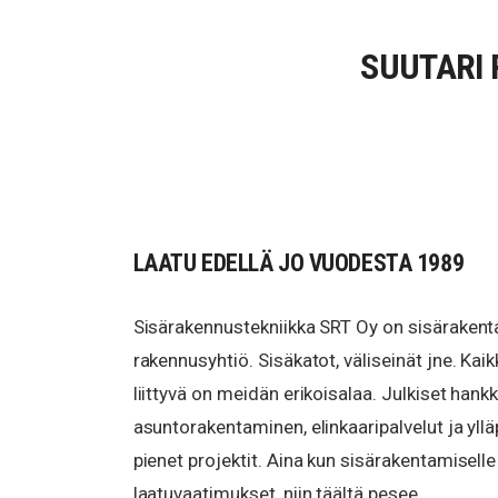
SUUTARI 
LAATU EDELLÄ JO VUODESTA 1989
Sisärakennustekniikka SRT Oy on sisärakent
rakennusyhtiö. Sisäkatot, väliseinät jne. Ka
liittyvä on meidän erikoisalaa. Julkiset hankk
asuntorakentaminen, elinkaaripalvelut ja yll
pienet projektit. Aina kun sisärakentamisell
laatuvaatimukset, niin täältä pesee.