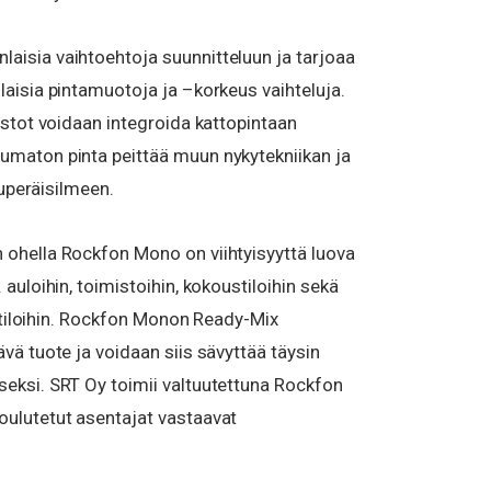
aisia vaihtoehtoja suunnitteluun ja tarjoaa
laisia pintamuotoja ja –korkeus vaihteluja.
eistot voidaan integroida kattopintaan
umaton pinta peittää muun nykytekniikan ja
lkuperäisilmeen.
 ohella Rockfon Mono on viihtyisyyttä luova
 auloihin, toimistoihin, kokoustiloihin sekä
olatiloihin. Rockfon Monon Ready-Mix
ävä tuote ja voidaan siis sävyttää täysin
seksi. SRT Oy toimii valtuutettuna Rockfon
oulutetut asentajat vastaavat