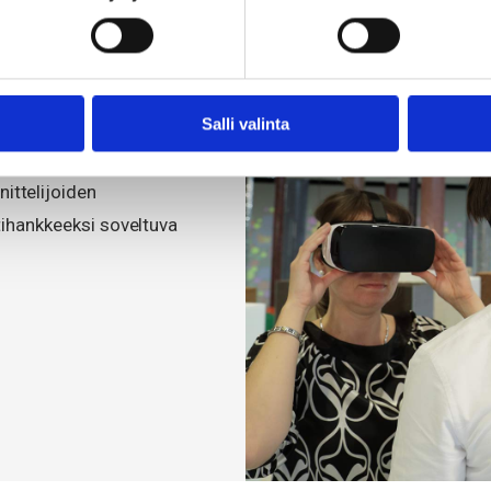
TYHJÄ SANA
aa asiakkaillemme
Salli valinta
äpito- ja korjaustyöt
ittelijoiden
ttihankkeeksi soveltuva