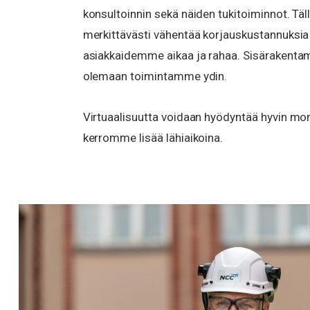
konsultoinnin sekä näiden tukitoiminnot. T
merkittävästi vähentää korjauskustannuksia
asiakkaidemme aikaa ja rahaa. Sisärakentami
olemaan toimintamme ydin.
Virtuaalisuutta voidaan hyödyntää hyvin mone
kerromme lisää lähiaikoina.