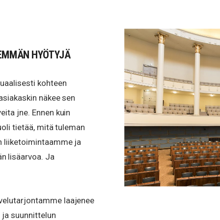
NEMMÄN HYÖTYJÄ
uaalisesti kohteen
 asiakaskin näkee sen
eita jne. Ennen kuin
oli tietää, mitä tuleman
n liiketoimintaamme ja
 lisäarvoa. Ja
lvelutarjontamme laajenee
ja suunnittelun