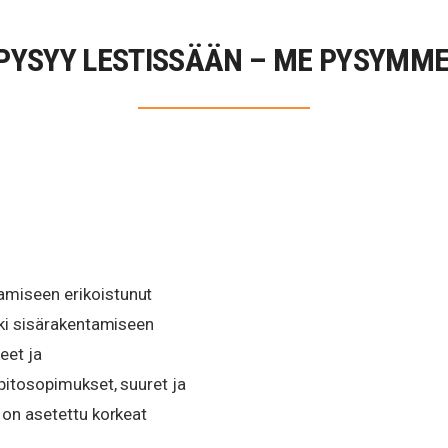
PYSYY LESTISSÄÄN – ME PYSYMME
amiseen erikoistunut
ikki sisärakentamiseen
eet ja
äpitosopimukset, suuret ja
e on asetettu korkeat