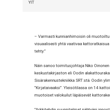
YIT
– Varmasti kunnianhimoisin oli muotoiltu 
visuaalisesti yhtä vaativaa kattoratkaisu
tehty.”
Näin sanoo toimitusjohtaja Niko Oinonen
keskustakirjaston eli Oodin alakattourak
Sisärakennustekniikka SRT:stä. Oodin yl
”Kirjataivaaksi”. Yleisötilassa on 14 katto
muotoiset valokuilut läpäisevät kattorake
”Arkkitehdin suunnitelmat nähtyäni innos