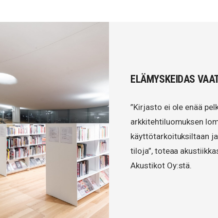
ELÄMYSKEIDAS VAAT
”Kirjasto ei ole enää pe
arkkitehtiluomuksen lom
käyttötarkoituksiltaan ja
tiloja”, toteaa akustiikk
Akustikot Oy:stä.