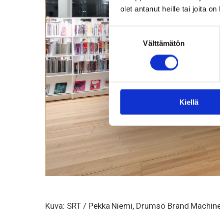
olet antanut heille tai joita o
Suostumuksen
Välttämätön
valinta
Kiellä
Kuva: SRT / Pekka Niemi, Drumsö Brand Machin