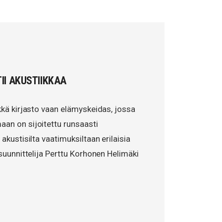
II AKUSTIIKKAA
lkkä kirjasto vaan elämyskeidas, jossa
aan on sijoitettu runsaasti
 akustisilta vaatimuksiltaan erilaisia
asuunnittelija Perttu Korhonen Helimäki