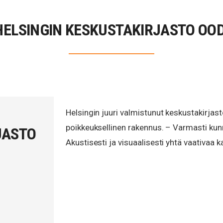
HELSINGIN KESKUSTAKIRJASTO OOD
Helsingin juuri valmistunut keskustakirjas
poikkeuksellinen rakennus. – Varmasti kunn
JASTO
Akustisesti ja visuaalisesti yhtä vaativaa 