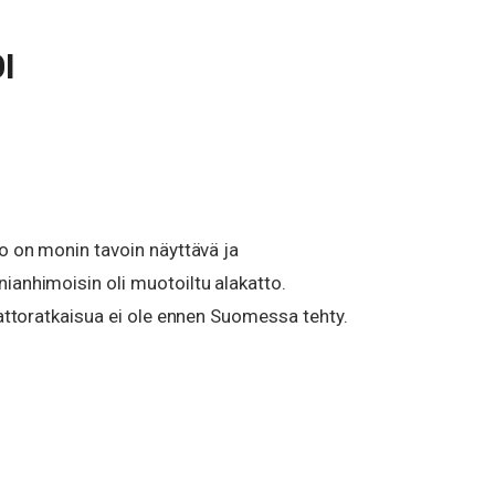
I
to on monin tavoin näyttävä ja
ianhimoisin oli muotoiltu alakatto.
kattoratkaisua ei ole ennen Suomessa tehty.