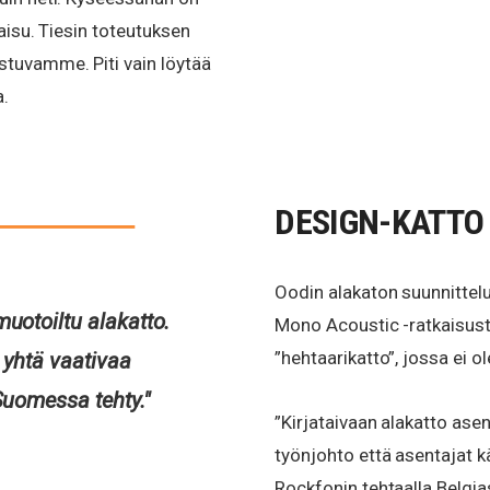
kaisu. Tiesin toteutuksen
stuvamme. Piti vain löytää
a.
DESIGN-KATTO
Oodin alakaton suunnittel
uotoiltu alakatto.
Mono Acoustic -ratkaisusta 
”hehtaarikatto”, jossa ei ol
i yhtä vaativaa
Suomessa tehty."
”Kirjataivaan alakatto asen
työnjohto että asentajat k
Rockfonin tehtaalla Belgia