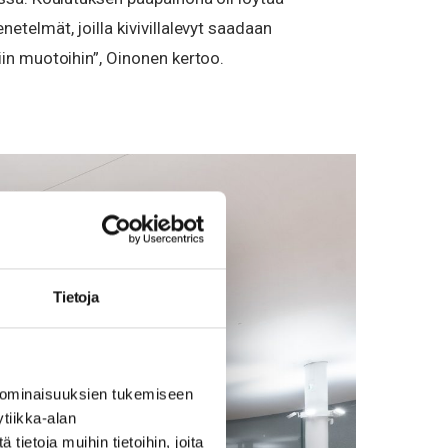
etelmät, joilla kivivillalevyt saadaan
in muotoihin”, Oinonen kertoo.
Tietoja
 ominaisuuksien tukemiseen
tiikka-alan
ietoja muihin tietoihin, joita