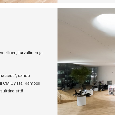
eellinen, turvallinen ja
maisesti”, sanoo
ll CM Oy:stä. Ramboll
sulttina että