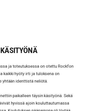
 KÄSITYÖNÄ
ussa ja toteutuksessa on otettu Rockfon
kaikki hyöty irti ja tuloksena on
e yhtään identtistä neliötä.
nettiin paikalleen täysin käsityönä. Sekä
ävivät hyvissä ajoin kouluttautumassa
ssa. Koulutuksen pääpainona oli löytää