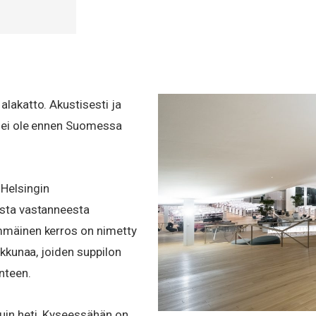
alakatto. Akustisesti ja
a ei ole ennen Suomessa
 Helsingin
asta vastanneesta
immäinen kerros on nimetty
ikkunaa, joiden suppilon
nteen.
tuin heti. Kyseessähän on